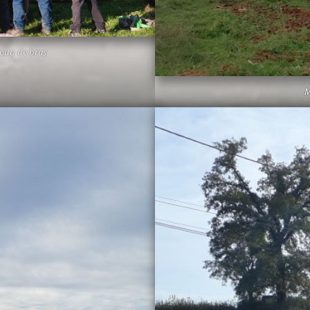
coup de bras
M